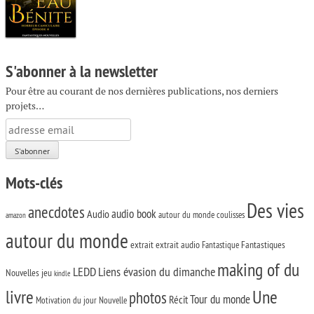
S'abonner à la newsletter
Pour être au courant de nos dernières publications, nos derniers
projets…
Mots-clés
Des vies
anecdotes
audio book
Audio
autour du monde
coulisses
amazon
autour du monde
extrait
extrait audio
Fantastiques
Fantastique
making of du
LEDD
Liens évasion du dimanche
Nouvelles
jeu
kindle
livre
Une
photos
Tour du monde
Récit
Motivation du jour
Nouvelle