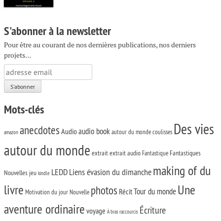
S'abonner à la newsletter
Pour être au courant de nos dernières publications, nos derniers
projets…
Mots-clés
Des vies
anecdotes
audio book
Audio
autour du monde
coulisses
amazon
autour du monde
extrait
extrait audio
Fantastiques
Fantastique
making of du
LEDD
Liens évasion du dimanche
Nouvelles
jeu
kindle
livre
Une
photos
Tour du monde
Récit
Motivation du jour
Nouvelle
aventure ordinaire
Écriture
voyage
À bras raccourcis